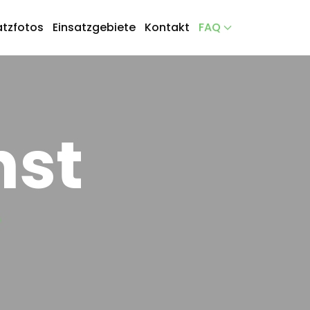
atzfotos
Einsatzgebiete
Kontakt
FAQ
nst
e