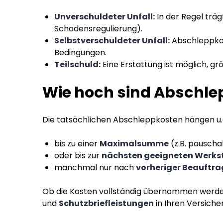
Unverschuldeter Unfall:
In der Regel träg
Schadensregulierung).
Selbstverschuldeter Unfall:
Abschleppko
Bedingungen.
Teilschuld:
Eine Erstattung ist möglich, gr
Wie hoch sind Abschlep
Die tatsächlichen Abschleppkosten hängen u.a
bis zu einer
Maximalsumme
(z.B. pauscha
oder bis zur
nächsten geeigneten Werks
manchmal nur nach
vorheriger Beauftr
Ob die Kosten vollständig übernommen werden, 
und
Schutzbriefleistungen
in Ihren Versich