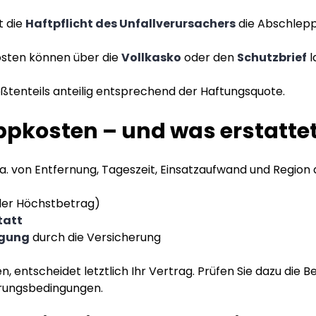
t die
Haftpflicht des Unfallverursachers
die Abschlepp
sten können über die
Vollkasko
oder den
Schutzbrief
l
ößtenteils anteilig entsprechend der Haftungsquote.
pkosten – und was erstattet
. von Entfernung, Tageszeit, Einsatzaufwand und Region 
ler Höchstbetrag)
tatt
agung
durch die Versicherung
entscheidet letztlich Ihr Vertrag. Prüfen Sie dazu die Be
erungsbedingungen.