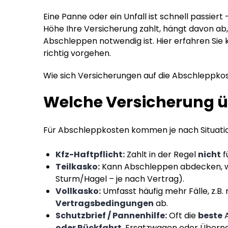
Eine Panne oder ein Unfall ist schnell passiert 
Höhe Ihre Versicherung zahlt, hängt davon ab
Abschleppen notwendig ist. Hier erfahren Sie 
richtig vorgehen.
Wie sich Versicherungen auf die Abschleppko
Welche Versicherung 
Für Abschleppkosten kommen je nach Situatio
Kfz-Haftpflicht:
Zahlt in der Regel
nicht
f
Teilkasko:
Kann Abschleppen abdecken, w
Sturm/Hagel – je nach Vertrag).
Vollkasko:
Umfasst häufig mehr Fälle, z.B
Vertragsbedingungen
ab.
Schutzbrief / Pannenhilfe:
Oft die
beste
A
oder Rückfahrt
, Ersatzwagen oder Überna