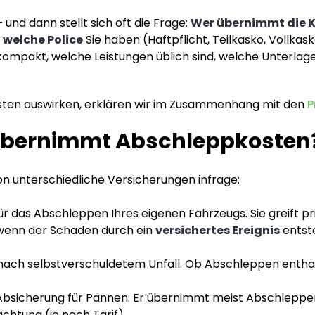
– und dann stellt sich oft die Frage:
Wer übernimmt die K
,
welche Police
Sie haben (Haftpflicht, Teilkasko, Vollka
kompakt, welche Leistungen üblich sind, welche Unterlag
sten auswirken, erklären wir im Zusammenhang mit den
P
übernimmt Abschleppkosten
n unterschiedliche Versicherungen infrage:
ür das Abschleppen Ihres eigenen Fahrzeugs. Sie greift pr
enn der Schaden durch ein
versichertes Ereignis
entste
. nach selbstverschuldetem Unfall. Ob Abschleppen enthal
bsicherung für Pannen: Er übernimmt meist Abschleppen 
chtung (je nach Tarif).